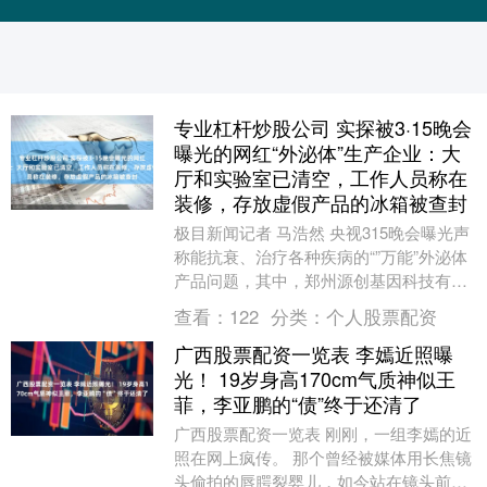
专业杠杆炒股公司 实探被3·15晚会
曝光的网红“外泌体”生产企业：大
厅和实验室已清空，工作人员称在
装修，存放虚假产品的冰箱被查封
极目新闻记者 马浩然 央视315晚会曝光声
称能抗衰、治疗各种疾病的“”万能”外泌体
产品问题，其中，郑州源创基因科技有限
公司被点名。 3月16日，极目新闻记者实
查看：
122
分类：
个人股票配资
地....
广西股票配资一览表 李嫣近照曝
光！ 19岁身高170cm气质神似王
菲，李亚鹏的“债”终于还清了
广西股票配资一览表 刚刚，一组李嫣的近
照在网上疯传。 那个曾经被媒体用长焦镜
头偷拍的唇腭裂婴儿，如今站在镜头前，