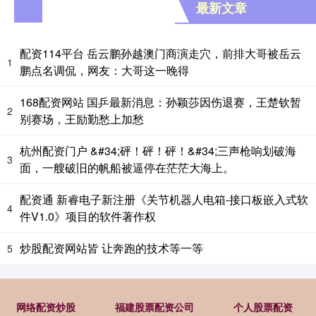
最新文章
配资114平台 岳云鹏孙越澳门商演走穴，前排大哥被岳云
1
鹏点名调侃，网友：大哥这一晚得
168配资网站 国乒最新消息：孙颖莎因伤退赛，王楚钦暂
2
别赛场，王励勤愁上加愁
杭州配资门户 &#34;砰！砰！砰！&#34;三声枪响划破海
3
面，一艘破旧的帆船被逼停在茫茫大海上。
配资通 新睿电子新注册《关节机器人电箱-接口板嵌入式软
4
件V1.0》项目的软件著作权
炒股配资网站皆 让奔跑的技术等一等
5
网络配资炒股
福建股票配资公司
个人股票配资