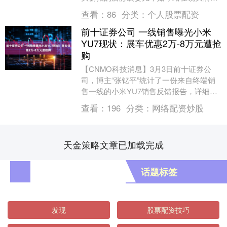
黑长直发配清冷疏离的气质，活脱脱就是
查看：
86
分类：
个人股票配资
年轻时的王菲....
前十证券公司 一线销售曝光小米
YU7现状：展车优惠2万-8万元遭抢
购
【CNMO科技消息】3月3日前十证券公
司，博主“张钇平”统计了一份来自终端销
售一线的小米YU7销售反馈报告，详细披
露了这款热门车型在门店的真实销售状
查看：
196
分类：
网络配资炒股
况。 小米Y....
天金策略文章已加载完成
话题标签
发现
股票配资技巧