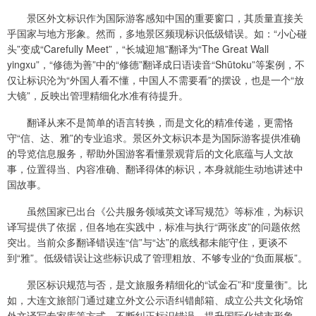
景区外文标识作为国际游客感知中国的重要窗口，其质量直接关
乎国家与地方形象。然而，多地景区频现标识低级错误。如：“小心碰
头”变成“Carefully Meet”，“长城迎旭”翻译为“The Great Wall
yingxu”，“修德为善”中的“修德”翻译成日语读音“Shūtoku”等案例，不
仅让标识沦为“外国人看不懂，中国人不需要看”的摆设，也是一个“放
大镜”，反映出管理精细化水准有待提升。
翻译从来不是简单的语言转换，而是文化的精准传递，更需恪
守“信、达、雅”的专业追求。景区外文标识本是为国际游客提供准确
的导览信息服务，帮助外国游客看懂景观背后的文化底蕴与人文故
事，位置得当、内容准确、翻译得体的标识，本身就能生动地讲述中
国故事。
虽然国家已出台《公共服务领域英文译写规范》等标准，为标识
译写提供了依据，但各地在实践中，标准与执行“两张皮”的问题依然
突出。当前众多翻译错误连“信”与“达”的底线都未能守住，更谈不
到“雅”。低级错误让这些标识成了管理粗放、不够专业的“负面展板”。
景区标识规范与否，是文旅服务精细化的“试金石”和“度量衡”。比
如，大连文旅部门通过建立外文公示语纠错邮箱、成立公共文化场馆
外文译写专家库等方式，不断纠正标识错误，提升国际化城市形象。