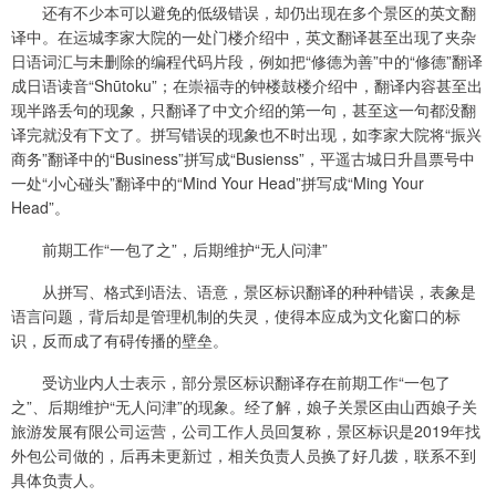
还有不少本可以避免的低级错误，却仍出现在多个景区的英文翻
译中。在运城李家大院的一处门楼介绍中，英文翻译甚至出现了夹杂
日语词汇与未删除的编程代码片段，例如把“修德为善”中的“修德”翻译
成日语读音“Shūtoku”；在崇福寺的钟楼鼓楼介绍中，翻译内容甚至出
现半路丢句的现象，只翻译了中文介绍的第一句，甚至这一句都没翻
译完就没有下文了。拼写错误的现象也不时出现，如李家大院将“振兴
商务”翻译中的“Business”拼写成“Busienss”，平遥古城日升昌票号中
一处“小心碰头”翻译中的“Mind Your Head”拼写成“Ming Your
Head”。
前期工作“一包了之”，后期维护“无人问津”
从拼写、格式到语法、语意，景区标识翻译的种种错误，表象是
语言问题，背后却是管理机制的失灵，使得本应成为文化窗口的标
识，反而成了有碍传播的壁垒。
受访业内人士表示，部分景区标识翻译存在前期工作“一包了
之”、后期维护“无人问津”的现象。经了解，娘子关景区由山西娘子关
旅游发展有限公司运营，公司工作人员回复称，景区标识是2019年找
外包公司做的，后再未更新过，相关负责人员换了好几拨，联系不到
具体负责人。