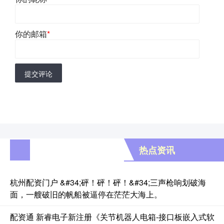
你的邮箱
*
提交评论
热点资讯
杭州配资门户 &#34;砰！砰！砰！&#34;三声枪响划破海
面，一艘破旧的帆船被逼停在茫茫大海上。
配资通 新睿电子新注册《关节机器人电箱-接口板嵌入式软