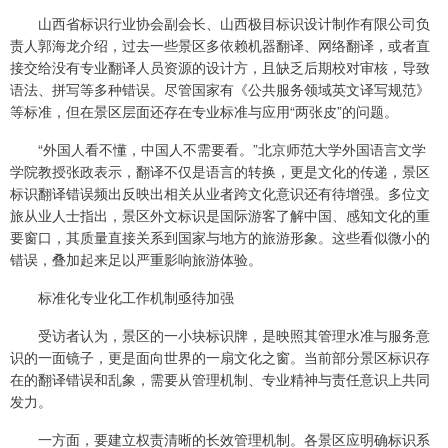
山西省标识行业协会副会长、山西极目标识设计制作有限公司负
责人郭海龙介绍，过去一些景区多依赖机器翻译、网络翻译，或者直
接交给没有专业翻译人员资源的设计方，且缺乏后期校对审核，导致
语法、拼写等多种错误。尽管国家有《公共服务领域英文译写规范》
等标准，但在景区层面还存在专业标准与应用“两张皮”的问题。
“外国人看不懂，中国人不需要看。”北京师范大学外国语言文学
学院教授张政表示，翻译不仅是语言的转换，更是文化的传递，景区
标识翻译错误频出反映出相关从业者跨文化意识还有待增强。多位文
旅从业人士指出，景区外文标识是国际游客了解中国、感知文化的重
要窗口，其质量直接关系到国家与地方的旅游形象。这些看似微小的
错误，叠加起来足以严重影响旅游体验。
标准化专业化工作机制亟待加强
受访者认为，景区的一小块标识牌，是映照其管理水准与服务意
识的一面镜子，更是面向世界的一扇文化之窗。当前部分景区标识存
在的翻译错误和乱象，需要从管理机制、专业精神与责任意识上共同
发力。
一方面，要建立权责清晰的长效管理机制。各景区应明确标识系