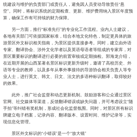
统建设与维护的负责部门或责任人，避免因人员变动导致责任“悬
空”。同时，将标识系统的定期检查、更新、维护费用纳入景区年度预
算，确保工作有可持续的财力保障。
另一方面，推行“标准先行”的专业化工作流程。业内人士建议，
各地有关部门可依据国家标准，结合本地文化特色，制定更具体的旅
游景区外文标识相关指南，为景区提供直接参考。同时，建立由外语
专家、翻译协会、涉外文化学者以及英语母语者等组成的专家库，对
景区重要标识的翻译进行必要的前置审核或定期抽检。郭海龙介绍，
在近期开展的山西某著名景区标识更新升级时，邀请了高校历史、外
语等专业的教师，以及多年从事外事接待的导游协会相关负责人等专
业人士，进行英文、韩文、日文、法文的多语种标识翻译，取得较好
的效果。
此外，推广社会监督和动态更新机制。鼓励游客和公众通过景区
官网、社交媒体等渠道，反馈翻译错误或缺失问题，并可考虑设立“随
手拍”等纠错有奖机制，形成社会化监督氛围。同时，对景区所有标识
牌建立电子档案，记录内容、翻译版本、设置时间、维护记录等，实
现信息化管理。
景区外文标识的“小错误”是一个“放大镜”