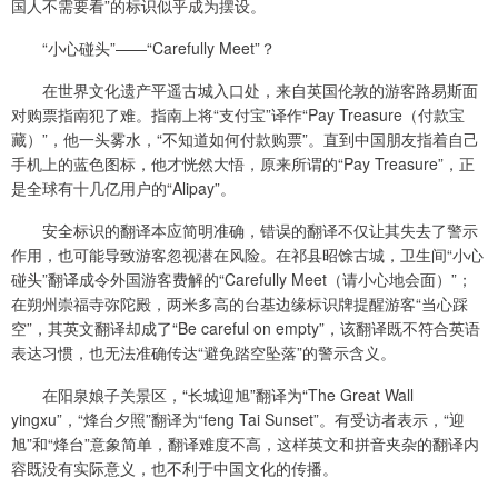
国人不需要看”的标识似乎成为摆设。
“小心碰头”——“Carefully Meet”？
在世界文化遗产平遥古城入口处，来自英国伦敦的游客路易斯面
对购票指南犯了难。指南上将“支付宝”译作“Pay Treasure（付款宝
藏）”，他一头雾水，“不知道如何付款购票”。直到中国朋友指着自己
手机上的蓝色图标，他才恍然大悟，原来所谓的“Pay Treasure”，正
是全球有十几亿用户的“Alipay”。
安全标识的翻译本应简明准确，错误的翻译不仅让其失去了警示
作用，也可能导致游客忽视潜在风险。在祁县昭馀古城，卫生间“小心
碰头”翻译成令外国游客费解的“Carefully Meet（请小心地会面）”；
在朔州崇福寺弥陀殿，两米多高的台基边缘标识牌提醒游客“当心踩
空”，其英文翻译却成了“Be careful on empty”，该翻译既不符合英语
表达习惯，也无法准确传达“避免踏空坠落”的警示含义。
在阳泉娘子关景区，“长城迎旭”翻译为“The Great Wall
yingxu”，“烽台夕照”翻译为“feng Tai Sunset”。有受访者表示，“迎
旭”和“烽台”意象简单，翻译难度不高，这样英文和拼音夹杂的翻译内
容既没有实际意义，也不利于中国文化的传播。