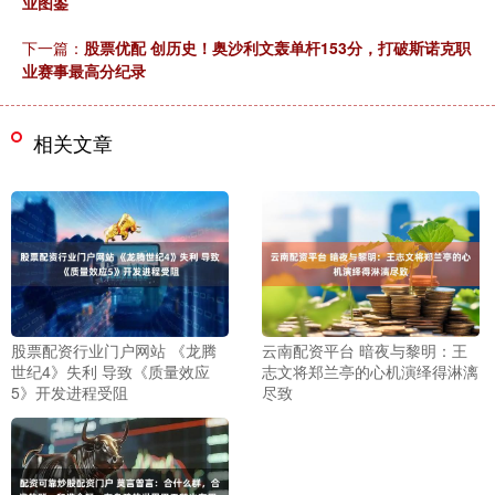
业图鉴
下一篇：
股票优配 创历史！奥沙利文轰单杆153分，打破斯诺克职
业赛事最高分纪录
相关文章
股票配资行业门户网站 《龙腾
云南配资平台 暗夜与黎明：王
世纪4》失利 导致《质量效应
志文将郑兰亭的心机演绎得淋漓
5》开发进程受阻
尽致