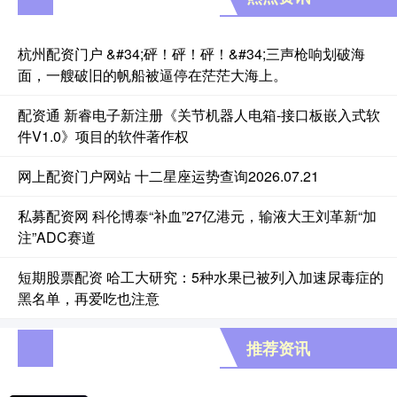
杭州配资门户 &#34;砰！砰！砰！&#34;三声枪响划破海
面，一艘破旧的帆船被逼停在茫茫大海上。
配资通 新睿电子新注册《关节机器人电箱-接口板嵌入式软
件V1.0》项目的软件著作权
网上配资门户网站 十二星座运势查询2026.07.21
私募配资网 科伦博泰“补血”27亿港元，输液大王刘革新“加
注”ADC赛道
短期股票配资 哈工大研究：5种水果已被列入加速尿毒症的
黑名单，再爱吃也注意
推荐资讯