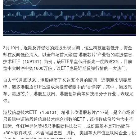
3月19日，近期反弹强劲的港股出现回调，恒生科技显著低开，资金
却在反向低位涌入。以全市场首只聚焦“港股芯片”产业链的港股信息
技术ETF（159131）为例，该ETF早盘低开低走一度跌逾2%，目前
盘中实时净申购1600万份，该ETF也是近期反弹行情的一大热门。
自去年9月底以来，港股经历了长达五个月的回调，近期迎来明显反
弹，诸多港股通ETF迅速成为投资者眼中的“香饽饽”，其中，港股汽
车、港股芯片、港股互联网、港股创新药等科技细分子行业，表现尤
强。
港股信息技术ETF（159131）精准卡位港股芯片产业链，是全市场首
只跟踪中证港股通信息技术综合指数的ETF，该指数成份股包含中芯
国际、华虹半导体等45只港股硬科技公司，成份股基本是70%硬件
+30%软件构成，不含阿里巴巴、腾讯、美团等大市值互联网企业，锐