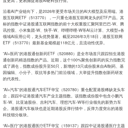
度更高，更易捕捉港股AI硬科技行情。
沿着AI产业链向下，是2026年更受市场关注的AI大模型及应用端。港
股互联网ETF（513770），一只重仓港股互联网龙头的ETF产品。其
标的指数中证港股通互联网指数的前十大权重股汇聚阿里巴巴-W、腾
讯控股、小米集团-W、快手-W、哔哩哔哩-W等AI云计算、大模型+各
领域AI应用公司，龙头优势显著。截至2026年3月18日，港股互联网
ETF（513770）最新基金规模超118亿元，且流动性优异。
”AI+医药”的港股通创新药ETF（520880）是全市场首只跟踪恒生港股
通创新药精选指数的产品。近期，这个100%聚焦创新药的实力指数完
成了调仓，指数成份股升至50只，新增的13只成份股来自AI制药、基
因编辑、小分子、双抗等多热门前沿领域，大举提升指数创新药研发
的代表性。
”AI+汽车”的港股通汽车ETF华宝（520780）重仓配置港股稀缺龙头车
企，跟踪中证港股通汽车产业主题指数。该指数成份股中包含小鹏汽
车-W、比亚迪股份、吉利汽车、理想汽车-W等行业领先的新势力车
企。港股通汽车板块也是近期港股反弹行情中，反弹力度突出的港股
科技细分板块。
“AI+医疗”的港股通医疗ETF华宝（159137）跟踪中证港股通医疗主题