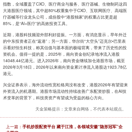
指数，全域覆盖了CXO、医疗商业与服务、医疗器械、生物制药这四
大港股医疗领域，其中超80%权重集中于CXO、互联网医疗、高端医
疗器械等行业龙头公司，成份股中“港股独家”的权重占比更是超
85%，是“AI+医疗”的高效投资工具。
近期，港股科技频迎外部利好提振。一方面，有消息显示，早年外迁
的中东投资者正在“返港”；另一方面，华尔街“大空头”迈克尔•巴里表
示看好恒生科技，称其估值与基本面的极端背离，带来了历史性的投
资机会。值得一提的是，2025年，南向资金创纪录地净流入港股
14048.44亿港元。进入2026年，南向资金继续加仓港股市场，截至
2026年3月18日，2026年以来南向资金累计净流入港股达1923.78亿
港元。
兴业证券表示，海外流动性宽松格局没有改变，港股2026年有望迎来
外资流入的机遇期。港股市场流动性持续改善广东配资炒股，在AI技
术变革的背景下，科技类资产有望成为受益的核心方向。
天金策略提示：文章来自网络，不代表本站观点。
上一篇：
手机炒股配资平台 藏于江淮，各领域安徽“隐形冠军”企