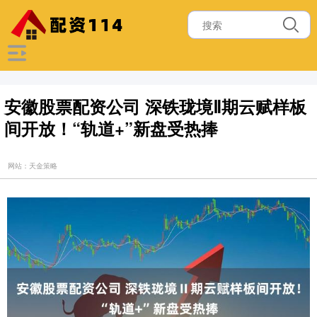
安徽股票配资公司 深铁珑境Ⅱ期云赋样板
间开放！“轨道+”新盘受热捧
网站：天金策略