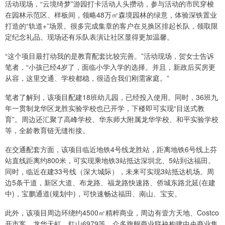
活动现场，“云境绮梦”游园打卡活动人头攒动，参与活动的市民穿梭
在园林示范区、样板间，领略48万㎡森境园林的绿意，体验深铁置业
打造的“轨道+”场景。很多完成集章的客户在兑换区排起长队，领取限
定纪念礼品。现场还有乐队表演让社区显得更加温馨。
“这个项目最打动我的是教育配套比较完善。”活动现场，贺女士告诉
笔者，“小孩已经4岁了，面临小学入学的选择。并且，新政后买房更
从容，这里交通、学校都稳，很适合我们刚需家庭。”
笔者了解到，该项目配建18班幼儿园，已经投入使用。同时，36班九
年一贯制龙华区龙胜实验学校也已开学，下楼即可实现“目送式教
育”。周边还汇聚了高峰学校、华东师大附属龙华学校、和平实验学校
等，全龄教育链无缝衔接。
在交通配套方面，该项目临近地铁4号线龙胜站，距离地铁6号线上芬
站直线距离约800米，可实现乘地铁3站抵达深圳北、5站到达福田。
同时，临近在建33号线（深大城际），未来可实现3站抵达机场。周
边5条干道，新区大道、布龙路、福龙路快速路、侨城东路北延(在建
中)，宝鹏通道(规划中)，可快速畅达福田、南山、宝安。
此外，该项目周边环绕约4500㎡精粹商业，周边有壹方天地、Costco
开市客、龙华天虹、红山6979等，众多旗舰商业联袂构建中央商业集