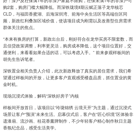
好：深户及社保满1年的非深户家庭不限购，社保未满1年的非深户可
购2套，购房门槛大幅降低。而深铁珑境Ⅱ期云赋正落子龙华核芯
CLD，与福田香蜜湖、后海深圳湾、前海中央生活区等高端住区同
频，新政红利叠加区域价值，使该项目成为刚需以及改善型住房需求
群体关注的焦点。
“本来有换房的打算，新政出台后，刚好符合在龙华买房不限套数，而
且信贷政策调整，利率更灵活，购房成本降低，这个项目位置好，交
通便利，来看看如果合适的话，可以考虑入手。” 前来参观样板间的
胡先生告诉笔者。
深铁置业相关负责人介绍，此次新政释放了真实的居住需求，我们希
望通过样板间的开放，让更多客户直观感受楼盘品质，抓住置业的黄
金时机。
现场沉浸式体验，解码“深铁好房子”内核
样板间开放首日，该项目以“玲珑锦绣 云境天开”为主题，通过沉浸式
场景让客户“预演”未来生活。启幕仪式后，客户在“匠心织境”区体验非
遗漆扇、流沙画、桂花香薰牌制作，不少年轻客户精心制作秋日主题
香氛纪念品，感受生活美学。