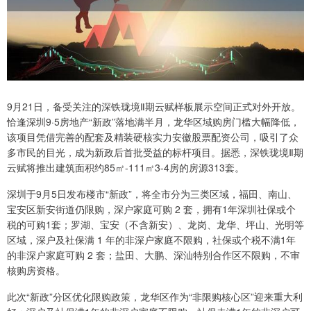
9月21日，备受关注的深铁珑境Ⅱ期云赋样板展示空间正式对外开放。
恰逢深圳9·5房地产“新政”落地满半月，龙华区域购房门槛大幅降低，
该项目凭借完善的配套及精装硬核实力安徽股票配资公司，吸引了众
多市民的目光，成为新政后首批受益的标杆项目。据悉，深铁珑境Ⅱ期
云赋将推出建筑面积约85㎡-111㎡3-4房的房源313套。
深圳于9月5日发布楼市“新政”，将全市分为三类区域，福田、南山、
宝安区新安街道仍限购，深户家庭可购 2 套，拥有1年深圳社保或个
税的可购1套；罗湖、宝安（不含新安）、龙岗、龙华、坪山、光明等
区域，深户及社保满 1 年的非深户家庭不限购，社保或个税不满1年
的非深户家庭可购 2 套；盐田、大鹏、深汕特别合作区不限购，不审
核购房资格。
此次“新政”分区优化限购政策，龙华区作为“非限购核心区”迎来重大利