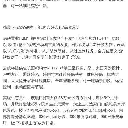
群，可一站满足缤纷生活。
精装+生态双硬核，兑现“六好六化”品质承诺
深铁置业已四年蝉联“深圳市房地产开发行业综合实力TOP1”，始终
以“轨道+物业”模式推动城市集约发展。作为“境系2.0”升级力作，云赋
以“六好六化”为标准，从户型到装修、从社区到服务，全方位定义“深
铁好房子”，通过国企责任兑现“好房子”承诺。
云赋将提供建筑面积约85-111㎡精装三至四房户型，大面宽景设计，
户型方正，通透采光。采用竹木纤维环保基材，健康环保，抗菌防
潮，大大提升家居环境健康。全屋智能系统，可一键场景切换、远程
控制，兼顾便捷与节能。
实现生态共生，该项目打造约3.58万m²的森系园林，堪比5个足球
场。升级打造近2万㎡滨水生态景观带，为业主打造家门口的唯美水岸
风景线，楼下即可私享滨水公园，步行还可到达阳台山森林公园。内
部打造分龄双泳池、630㎡儿童乐园、600米健康跑道、950㎡阳光草
坪，让“下楼即生活”成为日常。