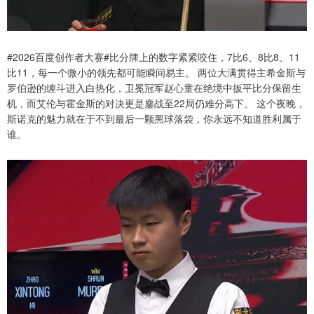
#2026百度创作者大赛#比分牌上的数字紧紧咬住，7比6、8比8、11
比11，每一个微小的领先都可能瞬间易主。 两位大满贯得主希金斯与
罗伯逊的缠斗进入白热化，卫冕冠军赵心童在绝境中扳平比分保留生
机，而艾伦与霍金斯的对决更是鏖战至22局仍难分高下。 这个夜晚，
斯诺克的魅力就在于不到最后一颗黑球落袋，你永远不知道胜利属于
谁。