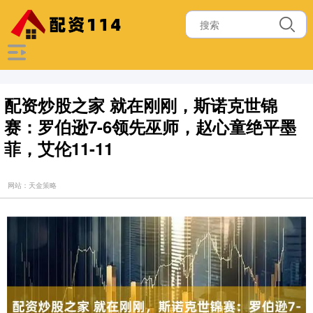
配资炒股之家 就在刚刚，斯诺克世锦
赛：罗伯逊7-6领先巫师，赵心童绝平墨
菲，艾伦11-11
网站：天金策略