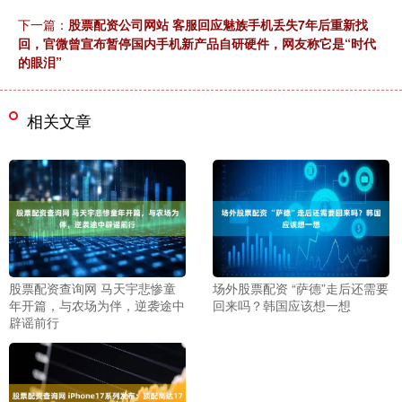
下一篇：
股票配资公司网站 客服回应魅族手机丢失7年后重新找
回，官微曾宣布暂停国内手机新产品自研硬件，网友称它是“时代
的眼泪”
相关文章
股票配资查询网 马天宇悲惨童
场外股票配资 “萨德”走后还需要
年开篇，与农场为伴，逆袭途中
回来吗？韩国应该想一想
辟谣前行