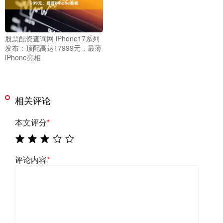
股票配资查询网 iPhone17系列
发布：顶配高达17999元，最薄
iPhone亮相
相关评论
本文评分
*
评论内容
*